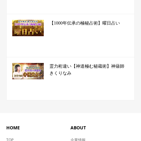
【1000年伝承の極秘占術】曜日占い
霊力桁違い【神道極む秘蔵術】神薙師
きくりなみ
HOME
ABOUT
TOP
企業情報