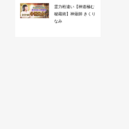
霊力桁違い【神道極む
秘蔵術】神薙師 きくり
なみ