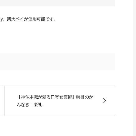
onPay、楽天ペイが使用可能です。
【神仏本職が頼る口寄せ霊術】瞑目のか
んなぎ 楽礼