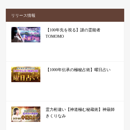
リリース情報
【100年先を視る】謎の霊能者
TOMOMO
【1000年伝承の極秘占術】曜日占い
霊力桁違い【神道極む秘蔵術】神薙師
きくりなみ