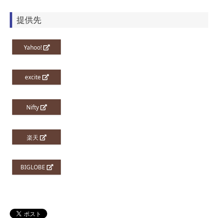
提供先
Yahoo!
excite
Nifty
楽天
BIGLOBE