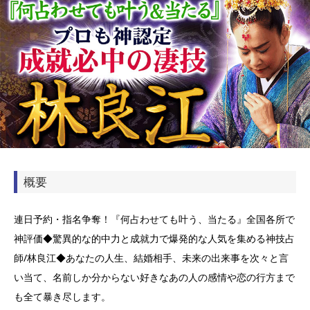
概要
連日予約・指名争奪！『何占わせても叶う、当たる』全国各所で
神評価◆驚異的な的中力と成就力で爆発的な人気を集める神技占
師/林良江◆あなたの人生、結婚相手、未来の出来事を次々と言
い当て、名前しか分からない好きなあの人の感情や恋の行方まで
も全て暴き尽します。