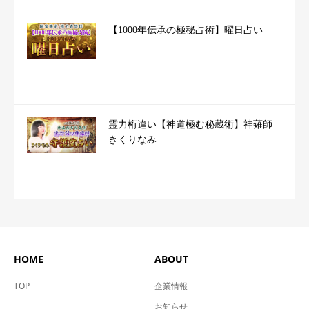
【1000年伝承の極秘占術】曜日占い
霊力桁違い【神道極む秘蔵術】神薙師
きくりなみ
HOME
ABOUT
TOP
企業情報
お知らせ