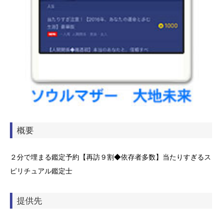
概要
２分で埋まる鑑定予約【再訪９割◆依存者多数】当たりすぎるス
ピリチュアル鑑定士
提供先